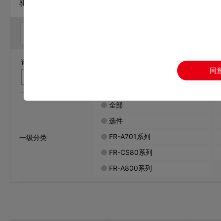
驱动产品 / 变频器
样本
手册
CAD
认证
请输入您要查找的文件名称和文件编号，关键词中间请不要带空
同
全部
选件
FR-A701系列
一级分类
FR-CS80系列
FR-A800系列