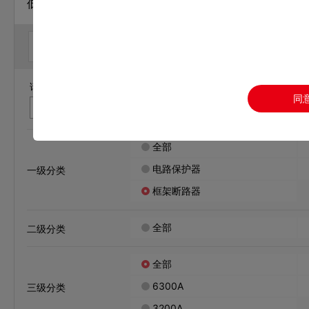
低压配电产品 / 低压断路器
样本
手册
CAD
认证
请输入您要查找的文件名称和文件编号，关键词中间请不要带空
同
全部
电路保护器
一级分类
框架断路器
全部
二级分类
全部
6300A
三级分类
3200A