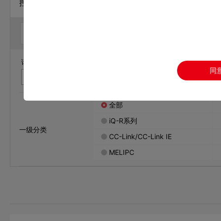
控制器 / 可编程控制器MELSEC
样本
手册
CAD
认证
请输入您要查找的文件名称和文件编号，关键词中间请不要带空
同
全部
iQ-R系列
一级分类
CC-Link/CC-Link IE
MELIPC