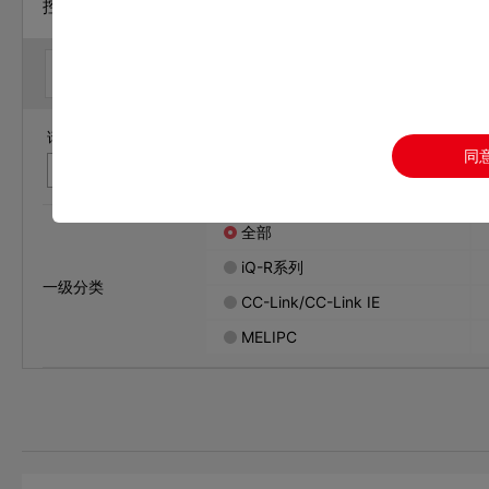
控制器 / 可编程控制器MELSEC
样本
手册
CAD
认证
请输入您要查找的文件名称和文件编号，关键词中间请不要带空
同
全部
iQ-R系列
一级分类
CC-Link/CC-Link IE
MELIPC