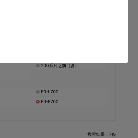
选择其他分类
件
FB程序库
其他
200系列之前（含）
FR-L700
FR-E700
搜索结果：7条