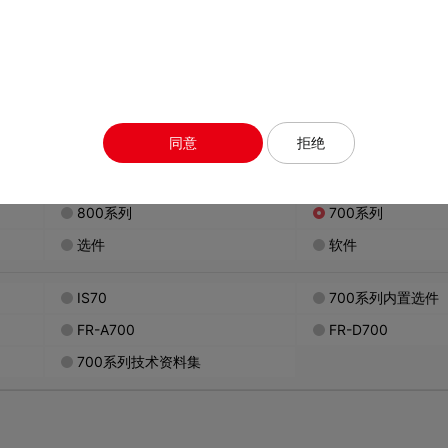
CAD
认证
视频
软
要带空格进行搜索。
同意
拒绝
800系列
700系列
选件
软件
IS70
700系列内置选件
FR-A700
FR-D700
700系列技术资料集