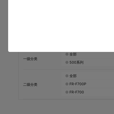
驱动产品 / 变频器
样本
手册
请输入您要查找的文件名称和文件编号，关键词中间请不
全部
一级分类
500系列
全部
FR-F700P
二级分类
FR-F700