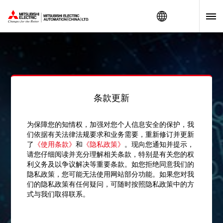
Worldwide
CECC
现地开发 / 快速灵活
观看视频
找到
7
清除筛选
个开发成果
条款更新
精度和成本是否可以兼得？
——飞拍解决方
为保障您的知情权，加强对您个人信息安全的保护，我
案
们依据有关法律法规要求和业务需要，重新修订并更新
了
《使用条款》
和
《隐私政策》
。现向您通知并提示，
应用场景：液晶、半导体、EMS、纸巾包装等
请您仔细阅读并充分理解相关条款，特别是有关您的权
适用工序：对位校正、检测、识别等
利义务及以争议解决等重要条款。如您拒绝同意我们的
隐私政策，您可能无法使用网站部分功能。如果您对我
们的隐私政策有任何疑问，可随时按照隐私政策中的方
式与我们取得联系。
如何提升原材料利用率？
——原木“找心”算
法