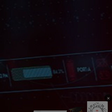
应用场景：EMS、家具家电、汽车电子等
适用工序：低速认帽、高速旋入、低速拧紧等
我要咨询
关注我们
使用条款
隐私政策
© Mitsubishi Electric Automation (China) Ltd.
沪ICP备14009283号-6
沪公网安备 31010502005046