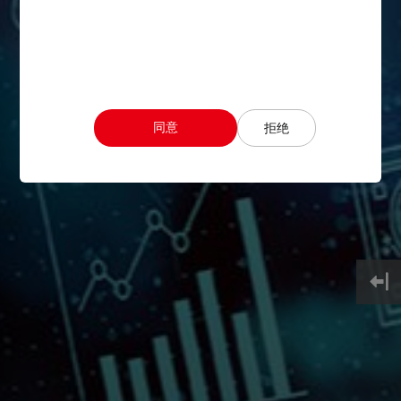
应用场景：木材加工
适用工序：原木切削
如何减轻因误操作和障碍干涉导致的设备损
同意
拒绝
坏？
——伺服碰撞检知（检查识别）功能
应用场景：半导体，EMS，液晶，物流等
适用工序：有碰撞保护需求的工作位置
如何大幅抑制高速碰撞时的冲击力峰值？
——高速峰值力控制功能
应用场景：半导体、EMS等
适用工序：芯片分选机、电子元器件装配等