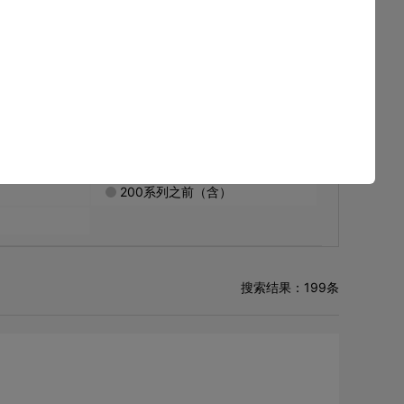
选择其他分类
件
FB程序库
其他
200系列之前（含）
搜索结果：199条