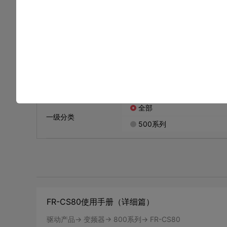
驱动产品 / 变频器
样本
手册
请输入您要查找的文件名称和文件编号，关键词中间请不
全部
一级分类
500系列
FR-CS80使用手册（详细篇）
驱动产品-> 变频器-> 800系列-> FR-CS80