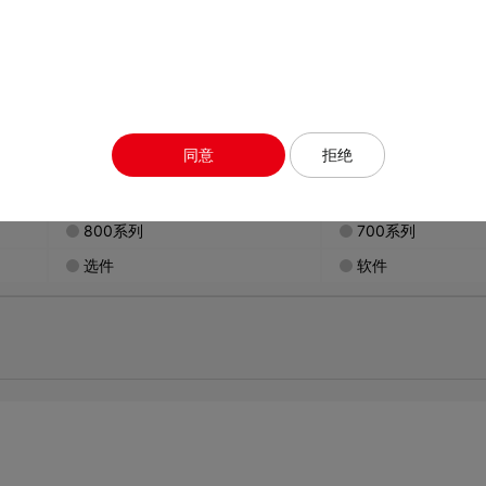
CAD
认证
视频
软
要带空格进行搜索。
同意
拒绝
800系列
700系列
选件
软件